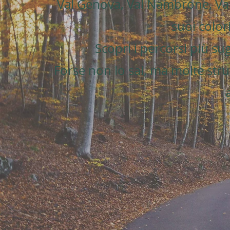
Val Genova, Val Nambrone, Val 
suoi color
Scopri i percorsi più sug
Forse non lo sai, ma molte str